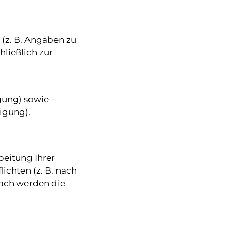
(z. B. Angaben zu
ließlich zur
gung) sowie –
ligung).
beitung Ihrer
ichten (z. B. nach
ach werden die