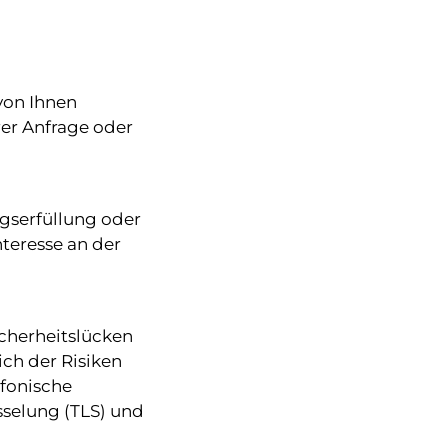
 von Ihnen
er Anfrage oder
agserfüllung oder
nteresse an der
icherheitslücken
ich der Risiken
efonische
sselung (TLS) und